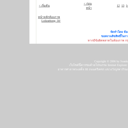
< ก่อน
< เริ่มต้น
12
13
1
หน้า
หน้าหลักห้องภาพ
Loikrathong_50/
จัดทำโดย ห้อ
ขอสงวนลิขสิทธิ์ในก
หากมีข้อผิดพลาดในห้องภาพ กรุณ
Copyright © 2006 by Suankula
เว็บไซต์นี้ควรชมด้วยโปรแกรม Internet Explore
อาคารศาลาพระเสด็จ 88 ถนนตรีเพชร แขวงวังบูรพาภิรมย์